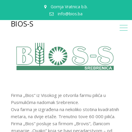
Gornja Vratnica b.b.
info@bios.ba
BIOS-S
Firma „Bios“ iz Visokog je otvorila farmu pilića u
Pusmulićima nadomak Srebrenice.
Ova farma je izgrađena na nekoliko stotina kvadratnih
metara, na dvije etaže. Trenutno tove 60 000 pilića.
Firma „Bios“ posluje sa firmom „Brovis“, članicom
grupacije „Ovako“ koja se bavi peradarstvom – od