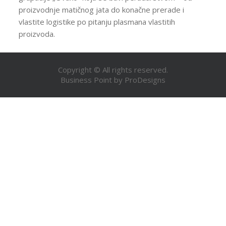
proizvodnje matičnog jata do konačne prerade i
vlastite logistike po pitanju plasmana vlastitih
proizvoda.
Copyright © All rights reserved.
Business Point by
ProDesigns