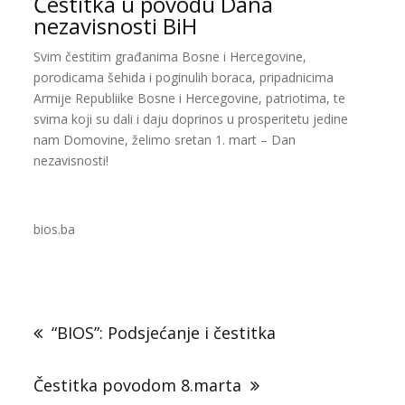
Čestitka u povodu Dana
nezavisnosti BiH
Svim čestitim građanima Bosne i
Hercegovine,
porodicama šehida i poginulih boraca, pripadnicima
Armije Republiike Bosne i Hercegovine, patriotima, te
svima koji su dali i daju doprinos u prosperitetu jedine
nam Domovine, želimo sretan 1. mart – Dan
nezavisnosti!
bios.ba
Navigacija
članaka
“BIOS”: Podsjećanje i čestitka
Čestitka povodom 8.marta