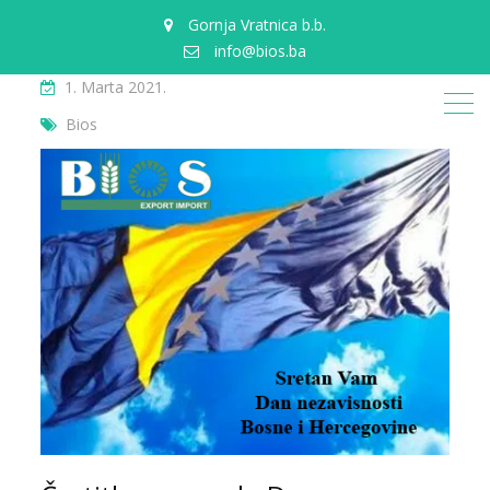
Gornja Vratnica b.b.
info@bios.ba
1. Marta 2021.
Bios