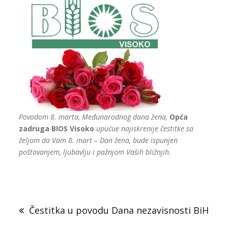
Povodom 8. marta, Međunarodnog dana žena,
Opća
zadruga BIOS Visoko
upućue najiskrenije čestitke sa
željom da Vam 8. mart – Dan žena, bude ispunjen
poštovanjem, ljubavlju i pažnjom Vaših bližnjih.
Navigacija
članaka
Čestitka u povodu Dana nezavisnosti BiH