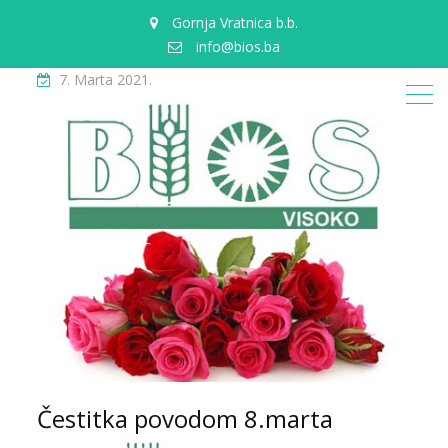
Gornja Vratnica b.b.
info@bios.ba
7. Marta 2021.
Čestitka povodom 8.marta