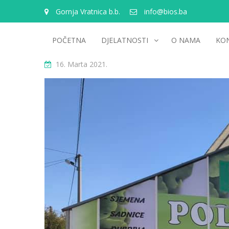
Gornja Vratnica b.b.
info@bios.ba
POČETNA
DJELATNOSTI
O NAMA
KO
16. Marta 2021.